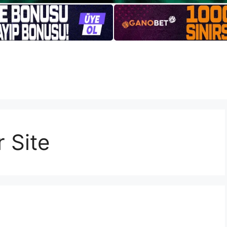
r Site